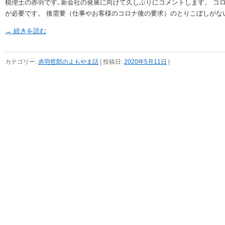
税理士の赤羽です､新会社の発展に向けて久しぶりにコメントします。 コ
が必要です。 後需要（仕事やお客様のコロナ後の要求）のとりこぼしが
→ 続きを読む
カテゴリー:
赤羽哲郎のよもやま話
| 投稿日:
2020年5月11日
|