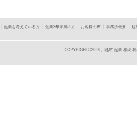
起業を考えている方
創業3年未満の方
お客様の声
事務所概要
起
COPYRIGHT©
2026 川越市 起業 相続 税