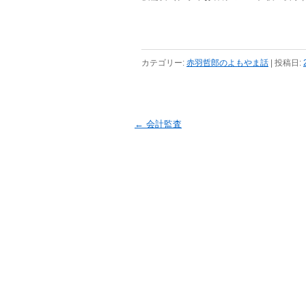
カテゴリー:
赤羽哲郎のよもやま話
| 投稿日:
投稿ナビゲーション
←
会計監査