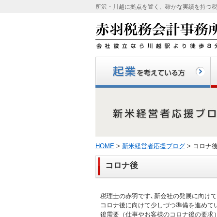
所沢・川越に拠点を置く、確かな実績を持つ
起業を考えている方
創
HOME
>
新米経営者応援ブログ
> コロナ
コロナ後
税理士の赤羽です､新会社の発展に向け
コロナ後に向けて少しづつ準備を進めて
後需要（仕事やお客様のコロナ後の要求