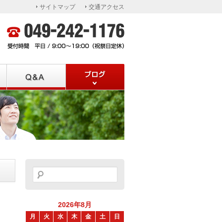
サイトマップ
交通アクセス
Q&A
ブログ
検
索:
2026年8月
月
火
水
木
金
土
日