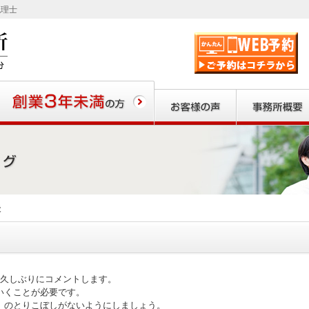
税理士
業3年未満の方
お客様の声
事務所概要
後
て久しぶりにコメントします。
いくことが必要です。
）のとりこぼしがないようにしましょう。