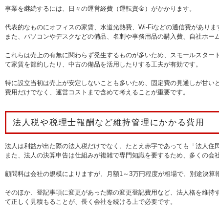
事業を継続するには、日々の運営経費（運転資金）がかかります。
代表的なものにオフィスの家賃、水道光熱費、Wi-Fiなどの通信費がありま
また、パソコンやデスクなどの備品、名刺や事務用品の購入費、自社ホー
これらは売上の有無に関わらず発生するものが多いため、スモールスター
て家賃を節約したり、中古の備品を活用したりする工夫が有効です。
特に設立当初は売上が安定しないことも多いため、固定費の見通しが甘い
費用だけでなく、運営コストまで含めて考えることが重要です。
法人税や税理士報酬など維持管理にかかる費用
法人は利益が出た際の法人税だけでなく、たとえ赤字であっても「法人住
また、法人の決算申告は仕組みが複雑で専門知識を要するため、多くの会
顧問料は会社の規模によりますが、月額1～3万円程度が相場で、別途決算
そのほか、登記事項に変更があった際の変更登記費用など、法人格を維持
て正しく見積もることが、長く会社を続ける上で必要です。