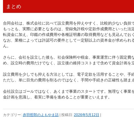
まとめ
合同会社は、株式会社に比べて設立費用を抑えやすく、比較的少ない負担
もっとも、実際に必要となるのは、登録免許税や定款作成費用といった法
転資金に加え、印鑑の作成費用や各種証明書の取得費用なども見込んでお
なお、業種によっては許認可の要件として一定額以上の資本金が求められ
ん。
さらに、会社を設立した後も、社会保険料や税金、事業運営に伴う固定費
め、設立時の費用だけでなく、設立後の維持コストまで含めて資金計画を
設立費用を少しでも抑える方法としては、電子定款を活用することや、手
ただし、単に目先の費用を削るのではなく、手間や手続きの正確性も踏ま
会社設立はゴールではなく、あくまで事業のスタートです。無理なく事業
金計画を意識し、着実に準備を進めることが重要といえます。
カテゴリー:
赤羽哲郎のよもやま話
| 投稿日:
2026年5月12日
|