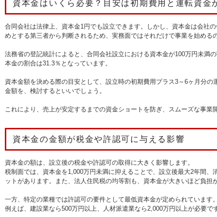
資本金はいくら必要？目安は初期費用と運転資金
合同会社は法律上、資本金1円でも設立できます。しかし、資本金は会社
めとする第三者から判断されるため、実務面ではそれだけで事業を始める
法務省の登記統計によると、合同会社設立における資本金が100万円未満の割合
本金の割合は31.3％となっています。
資本金額を決める際の目安として、設立時の初期費用プラス3～6ヶ月分の
金額を、検討するといいでしょう。
これにより、売上が安定するまでの資金ショートを防ぎ、スムーズな事業
資本金の金額が税金や許認可に与える影響
資本金の額は、設立後の税金や許認可の取得に大きく影響します。
税制面では、資本金を1,000万円未満に抑えることで、設立後最大2年間
ットがあります。また、法人住民税の均等割も、資本金が大きいほど負担
一方、特定の業種では許認可の要件として最低資本金が定められています
例えば、建設業なら500万円以上、人材派遣業なら2,000万円以上が必要で