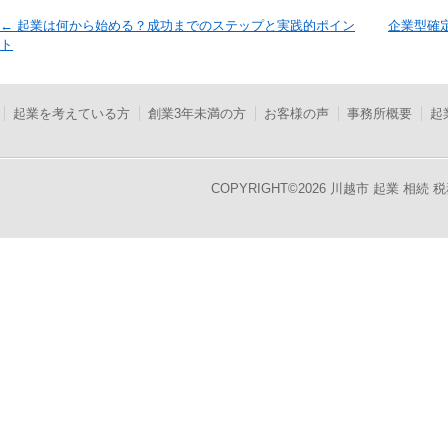
投稿ナビゲーション
←
起業は何から始める？成功までのステップと実践的ポイン
企業型確
ト
起業を考えている方
創業3年未満の方
お客様の声
事務所概要
起
COPYRIGHT©
2026 川越市 起業 相続 税